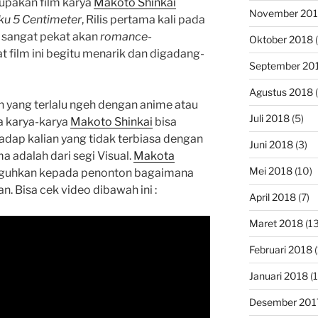
upakan film karya
Makoto Shinkai
November 20
u 5 Centimeter
, Rilis pertama kali pada
 sangat pekat akan
romance-
Oktober 2018
(
 film ini begitu menarik dan digadang-
September 20
Agustus 2018
(
ian yang terlalu ngeh dengan anime atau
Juli 2018
(5)
sa karya-karya
Makoto Shinkai
bisa
dap kalian yang tidak terbiasa dengan
Juni 2018
(3)
 adalah dari segi Visual.
Makota
Mei 2018
(10)
uguhkan kepada penonton bagaimana
. Bisa cek video dibawah ini :
April 2018
(7)
Maret 2018
(13
Februari 2018
(
Januari 2018
(1
Desember 201