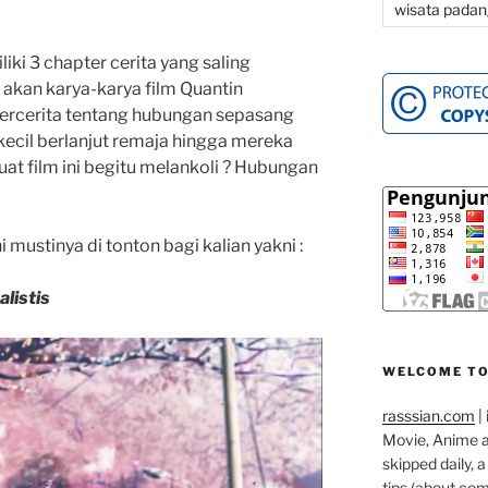
wisata padan
liki 3 chapter cerita yang saling
akan karya-karya film Quantin
 bercerita tentang hubungan sepasang
ecil berlanjut remaja hingga mereka
t film ini begitu melankoli ? Hubungan
 mustinya di tonton bagi kalian yakni :
listis
WELCOME TO
rasssian.com
| 
Movie, Anime an
skipped daily, 
tips (about co