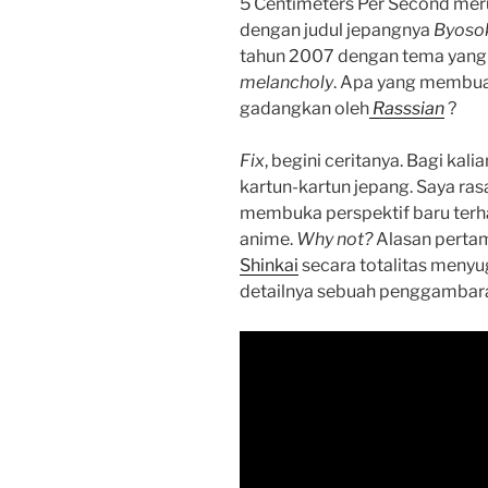
5 Centimeters Per Second mer
dengan judul jepangnya
Byosok
tahun 2007 dengan tema yang
melancholy
. Apa yang membuat
gadangkan oleh
Rasssian
?
Fix
, begini ceritanya. Bagi kal
kartun-kartun jepang. Saya ra
membuka perspektif baru terha
anime.
Why not?
Alasan pertama
Shinkai
secara totalitas meny
detailnya sebuah penggambaran