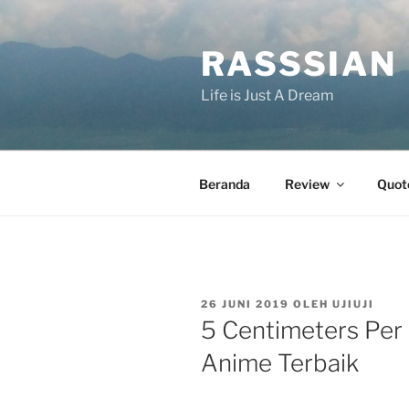
Lompat
ke
RASSSIAN
konten
Life is Just A Dream
Beranda
Review
Quot
DIPOSKAN
26 JUNI 2019
OLEH
UJIUJI
PADA
5 Centimeters Per
Anime Terbaik