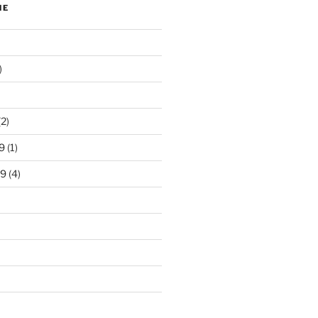
NE
)
2)
9
(1)
19
(4)