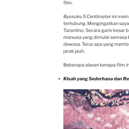
film.
Byosoku 5 Centimeter
ini memi
terhubung. Mengingatkan saya 
Tarantino. Secara garis besar
manusia yang dimulai semasa k
dewasa. Terus apa yang membua
jarak jauh.
Beberapa alasan kenapa film ini
Kisah yang Sederhana dan Rea