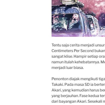
Tentu saja cerita menjadi unsu
Centimeters Per Second bukan f
sangat klise. Hampir setiap o
namun itulah kehebatannya. M
menjadi luar biasa.
Penonton diajak mengikuti tig
Takaki. Pada masa SD ia berte
Akari, yang kemudian harus be
yang berjauhan. Fase kedua ten
dari bayangan Akari. Sesekali 