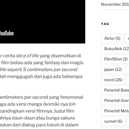
November 201
TAG
Aktor
(5)
BukuAkik
(12
r cerita
slice of life
yang disematkan di
Film90an
(2)
 film beliau ada yang
fantasy
dan magis.
life
seperti
5 centimeters per second
japan
(12)
lah menggugah dan juga ada beberapa
novel
(26)
Penerbit Bala
 Centimeters per second yang fenomenal
Penerbit Gra
 juga ada versi manga (komik) nya loh
bandingkan versi filmnya. Judul film
Penerbit Met
jatuhnya daun-daun atau bunga sakura
sunset
(6)
askan dari dialog para tokoh di dalam