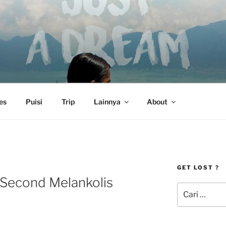
es
Puisi
Trip
Lainnya
About
GET LOST ?
 Second Melankolis
Pencarian
untuk: