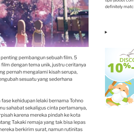
definitely match
r penting pembangun sebuah film. 5
ilm dengan tema unik, justru ceritanya
rang pernah mengalami kisah serupa,
engubah sesuatu yang sederhana
a fase kehidupan lelaki bernama Tohno
mu sahabat sekaligus cinta pertamanya,
rpisah karena mereka pindah ke kota
tang Takaki remaja yang tak bisa lepas
mereka berkirim surat, namun rutinitas