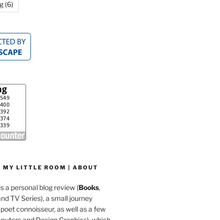
g
(6)
 MY LITTLE ROOM | ABOUT
is a personal blog review (
Books
,
d TV Series), a small journey
a poet connoisseur, as well as a few
mputers and Design Graphics), which