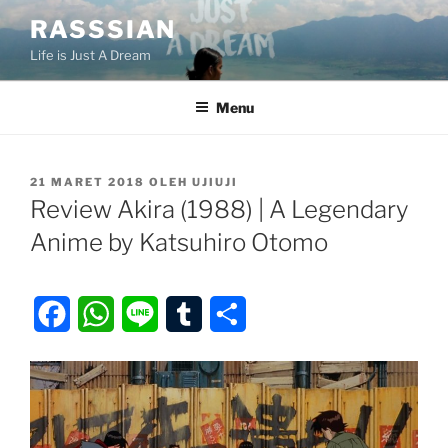
Lompat
RASSSIAN
ke
Life is Just A Dream
konten
Menu
DIPOSKAN
21 MARET 2018
OLEH
UJIUJI
PADA
Review Akira (1988) | A Legendary
Anime by Katsuhiro Otomo
F
W
L
T
S
a
h
i
u
h
c
a
n
m
a
e
t
e
b
r