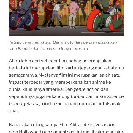
b
s
l
e
o
A
r
o
p
k
p
Tetsuo yang menghajar Geng motor lain dengan disaksikan
oleh Kaneda dan teman se-Geng motornya.
Akira lebih dari sekedar film, sebagian orang akan
berkata ini merupakan film kartun jepang abal-abal atau
semacamnya. Nyatanya film ini merupakan salah satu
impact
terbesar yang memperkenalkan anime ke
dunia
, khususnya amerika. Ber-
genre
action
dan
sepenuhnya juga terkandung
thriller
dan unsur
science
fiction
, jelas saja ini bukan bahan tontonan untuk anak-
anak.
Kabar akan diangkatnya Film Akira ini ke
live-action
oleh Hollywood pun sampai saat ini masih simpang siur.