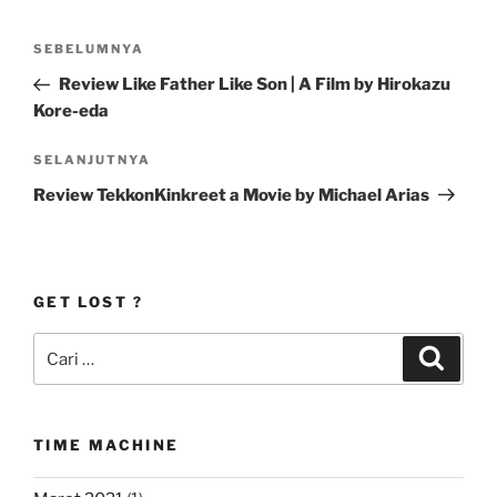
Navigasi
Pos
SEBELUMNYA
pos
Sebelumnya
Review Like Father Like Son | A Film by Hirokazu
Kore-eda
Pos
SELANJUTNYA
Selanjutnya
Review TekkonKinkreet a Movie by Michael Arias
GET LOST ?
Pencarian
Cari
untuk:
TIME MACHINE