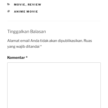
e
t
e
b
r
KATEGORI
MOVIE
,
REVIEW
b
s
l
e
TAG
ANIME MOVIE
o
A
r
o
p
Tinggalkan Balasan
k
p
Alamat email Anda tidak akan dipublikasikan.
Ruas
yang wajib ditandai
*
Komentar
*