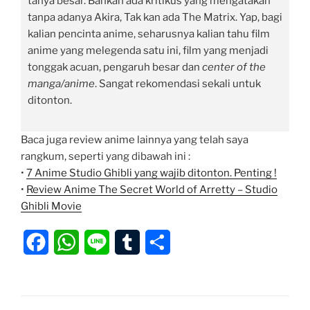
tanya besar. Bahkan ada kritikus yang mengatakan
tanpa adanya Akira, Tak kan ada The Matrix. Yap, bagi
kalian pencinta anime, seharusnya kalian tahu film
anime yang melegenda satu ini, film yang menjadi
tonggak acuan, pengaruh besar dan
center of the
manga/anime
. Sangat rekomendasi sekali untuk
ditonton.
Baca juga review anime lainnya yang telah saya
rangkum, seperti yang dibawah ini :
•
7 Anime Studio Ghibli yang wajib ditonton. Penting !
•
Review Anime The Secret World of Arretty – Studio
Ghibli Movie
F
W
L
T
S
a
h
i
u
h
c
a
n
m
a