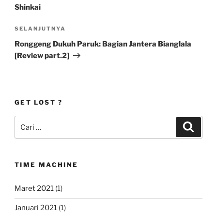
Shinkai
Pos
SELANJUTNYA
Selanjutnya
Ronggeng Dukuh Paruk: Bagian Jantera Bianglala
[Review part.2]
GET LOST ?
Pencarian
Cari
untuk:
TIME MACHINE
Maret 2021
(1)
Januari 2021
(1)