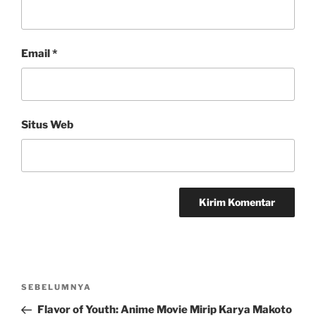
Email
*
Situs Web
Navigasi
Pos
SEBELUMNYA
pos
Sebelumnya
Flavor of Youth: Anime Movie Mirip Karya Makoto