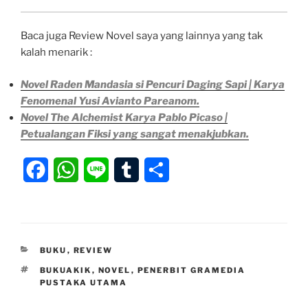
Baca juga Review Novel saya yang lainnya yang tak
kalah menarik :
Novel Raden Mandasia si Pencuri Daging Sapi | Karya
Fenomenal Yusi Avianto Pareanom.
Novel The Alchemist Karya Pablo Picaso |
Petualangan Fiksi yang sangat menakjubkan.
F
W
L
T
S
a
h
i
u
h
c
a
n
m
a
e
t
e
b
r
KATEGORI
BUKU
,
REVIEW
b
s
l
e
TAG
BUKUAKIK
,
NOVEL
,
PENERBIT GRAMEDIA
PUSTAKA UTAMA
o
A
r