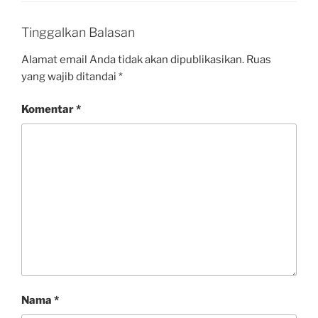
o
p
Tinggalkan Balasan
k
p
Alamat email Anda tidak akan dipublikasikan.
Ruas
yang wajib ditandai
*
Komentar
*
Nama
*