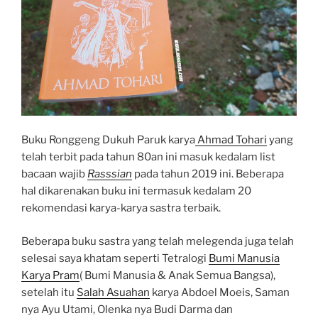
b
s
l
e
o
A
r
o
p
k
p
Buku Ronggeng Dukuh Paruk karya
Ahmad Tohari
yang
telah terbit pada tahun 80an ini masuk kedalam list
bacaan wajib
Rasssian
pada tahun 2019 ini. Beberapa
hal dikarenakan buku ini termasuk kedalam 20
rekomendasi karya-karya sastra terbaik.
Beberapa buku sastra yang telah melegenda juga telah
selesai saya khatam seperti Tetralogi
Bumi Manusia
Karya Pram
( Bumi Manusia & Anak Semua Bangsa),
setelah itu
Salah Asuahan
karya Abdoel Moeis, Saman
nya Ayu Utami, Olenka nya Budi Darma dan