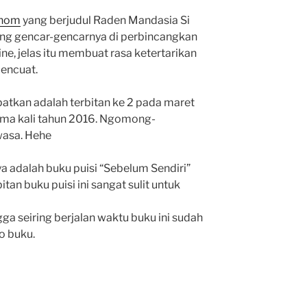
anom
yang berjudul Raden Mandasia Si
ang gencar-gencarnya di perbincangkan
ine, jelas itu membuat rasa ketertarikan
encuat.
patkan adalah terbitan ke 2 pada maret
tama kali tahun 2016. Ngomong-
wasa. Hehe
nya adalah buku puisi “Sebelum Sendiri”
tan buku puisi ini sangat sulit untuk
gga seiring berjalan waktu buku ini sudah
o buku.