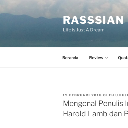
Lompat
ke
RASSSIAN
konten
Life is Just A Dream
Beranda
Review
Quot
DIPOSKAN
19 FEBRUARI 2018
OLEH
UJIUJ
PADA
Mengenal Penulis I
Harold Lamb dan Pa