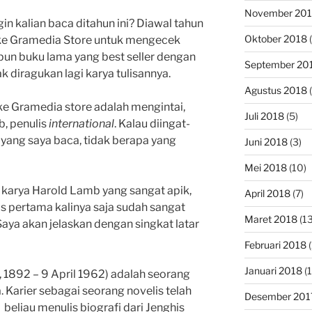
November 20
n kalian baca ditahun ini? Diawal tahun
Oktober 2018
(
 ke Gramedia Store untuk mengecek
pun buku lama yang best seller dengan
September 20
k diragukan lagi karya tulisannya.
Agustus 2018
(
ke Gramedia store adalah mengintai,
Juli 2018
(5)
, penulis
international
. Kalau diingat-
 yang saya baca, tidak berapa yang
Juni 2018
(3)
Mei 2018
(10)
karya Harold Lamb yang sangat apik,
April 2018
(7)
lis pertama kalinya saja sudah sangat
Maret 2018
(13
aya akan jelaskan dengan singkat latar
Februari 2018
(
Januari 2018
(1
 1892 – 9 April 1962) adalah seorang
 Karier sebagai seorang novelis telah
Desember 201
 beliau menulis biografi dari Jenghis