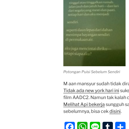
Potongan Puisi Sebelum Sendiri
M aan mansyur sudah tidak dira
Tidak ada new york hari ini
suks
film AADC2. Namun tak kalah da
Melihat Api bekerja
sungguh sa
sebelumnya, bisa cek
disini
.
F
W
L
T
S