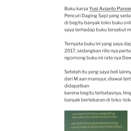
Buku karya
Yusi Avianto Pare
Pencuri Daging Sapi yang sed
di begitu banyak toko buku onl
saya terhadap buku tersebut m
Ternyata buku ini yang saya da
2017, sedangkan rilis nya per
ngomong buku ini rate nya De
Setelah itu yang saya beli lain
dari M aan mansyur, diawal terbi
didapatkan
karena begitu terbatasnya, hin
banyak bertebaran di toko-tok