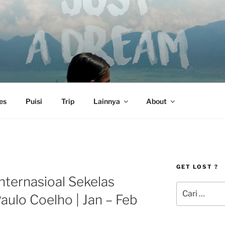
es
Puisi
Trip
Lainnya
About
GET LOST ?
I
nternasioal Sekelas
Pencarian
ulo Coelho | Jan – Feb
untuk: