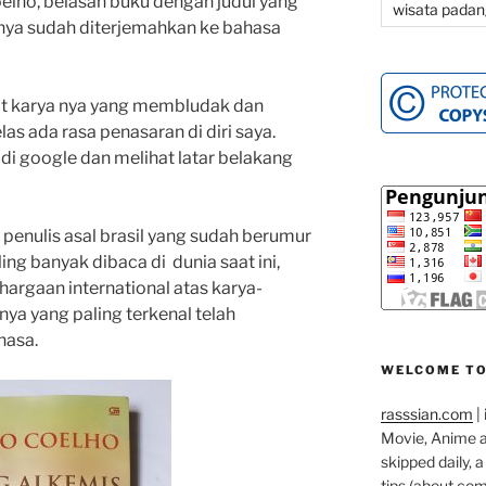
lho, belasan buku dengan judul yang
wisata padan
ya sudah diterjemahkan ke bahasa
at karya nya yang membludak dan
las ada rasa penasaran di diri saya.
 di google dan melihat latar belakang
, penulis asal brasil yang sudah berumur
ing banyak dibaca di dunia saat ini,
argaan international atas karya-
nya yang paling terkenal telah
hasa.
WELCOME TO
rasssian.com
| 
Movie, Anime an
skipped daily, 
tips (about co