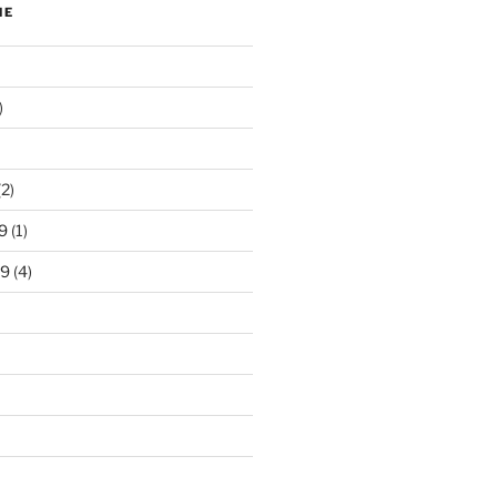
NE
)
2)
9
(1)
19
(4)