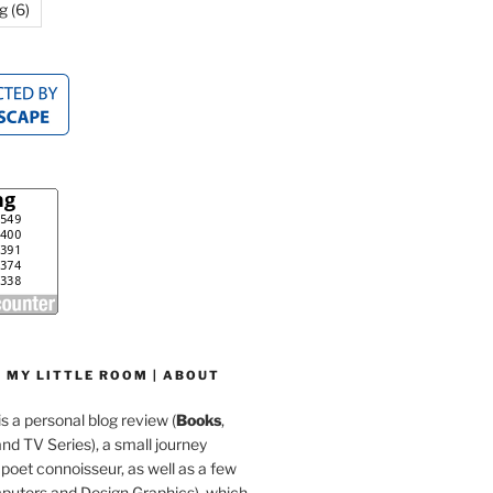
g
(6)
 MY LITTLE ROOM | ABOUT
is a personal blog review (
Books
,
d TV Series), a small journey
a poet connoisseur, as well as a few
mputers and Design Graphics), which