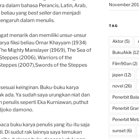
November 201
ra dalam bahasa Perancis, Latin, Arab,
 beliau yang
best seller
dan menjadi
pengaruh dalam menulis.
TAG
gat menarik dan memiliki unsur-unsur
Aktor
(5)
arya fiksi beliau Omar Khayyam (1934)
he Mighty Manslayer (1969), The Sea of
BukuAkik
(12
 Steppes (2006), Warriors of the
Film90an
(2)
 Steppes (2007),Swords of the Steppes
japan
(12)
novel
(26)
sesuai keinginan. Buku-buku karya
dak ada. Ya sudah saya urungkan niat dan
Penerbit Bala
penulis seperti Eka Kurniawan, puthut
Penerbit Gra
 djoko damono.
Penerbit Met
ca buku karya penulis yang itu-itu saja
sunset
(6)
i. Di sudut rak lainnya saya temukan