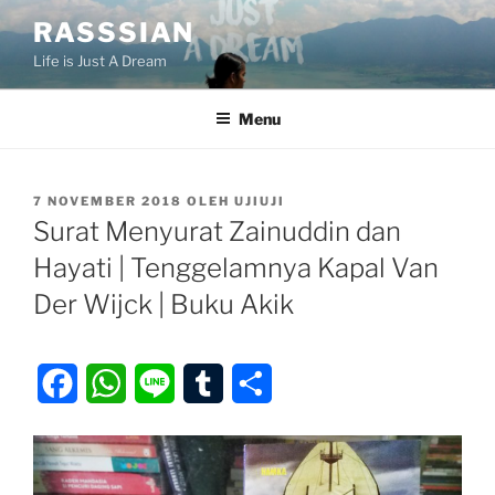
Lompat
RASSSIAN
ke
Life is Just A Dream
konten
Menu
DIPOSKAN
7 NOVEMBER 2018
OLEH
UJIUJI
PADA
Surat Menyurat Zainuddin dan
Hayati | Tenggelamnya Kapal Van
Der Wijck | Buku Akik
F
W
L
T
S
a
h
i
u
h
c
a
n
m
a