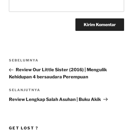
Navigasi
Pos
SEBELUMNYA
pos
Sebelumnya
Review Our Little Sister (2016) | Mengulik
Kehidupan 4 bersaudara Perempuan
Pos
SELANJUTNYA
Selanjutnya
Review Lengkap Salah Asuhan | Buku Akik
GET LOST ?