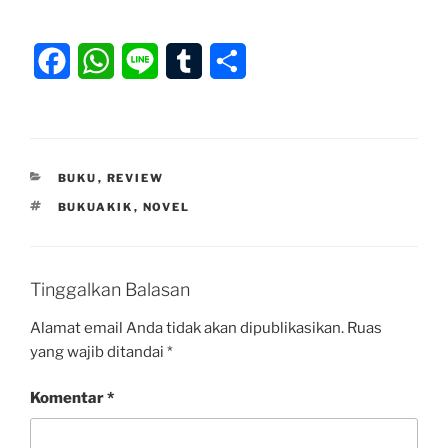
F
W
L
T
S
a
h
i
u
h
c
a
n
m
a
e
t
e
b
r
KATEGORI
BUKU
,
REVIEW
b
s
l
e
TAG
BUKUAKIK
,
NOVEL
o
A
r
o
p
Tinggalkan Balasan
k
p
Alamat email Anda tidak akan dipublikasikan.
Ruas
yang wajib ditandai
*
Komentar
*