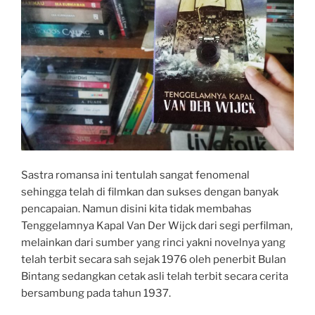
e
t
e
b
r
b
s
l
e
o
A
r
o
p
k
p
Sastra romansa ini tentulah sangat fenomenal
sehingga telah di filmkan dan sukses dengan banyak
pencapaian. Namun disini kita tidak membahas
Tenggelamnya Kapal Van Der Wijck dari segi perfilman,
melainkan dari sumber yang rinci yakni novelnya
yang
telah terbit secara sah sejak 1976 oleh penerbit Bulan
Bintang sedangkan cetak asli telah terbit secara cerita
bersambung pada tahun 1937.