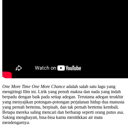
One More Time One More Chance
adalah salah satu lagu yang
mengiringi film ini. Lirik yang penuh makna dan nada yang indah
berpadu dengan baik pada setiap adegan. Terutama adegan terakhir
yang menyajikan potongan-potongan perjalanan hidup dua manusia
yang pernah bertemu, berpisah, dan tak pernah bertemu kembali.
Betapa mereka saling mencari dan berharap seperti orang putus asa.
Saking menghayati, bisa-bisa kamu menitikkan air mata
mendengarnya.