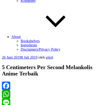
Komputer
About
Bookshelves
Ingredients
Disclaimers/Privacy Policy
Diposkan
26 Juni 2019
8 Juli 2019
oleh
ujiuji
pada
5 Centimeters Per Second Melankolis
Anime Terbaik
Facebook
WhatsApp