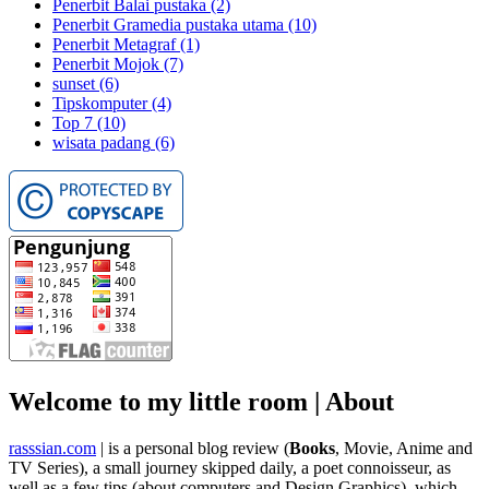
Penerbit Balai pustaka
(2)
Penerbit Gramedia pustaka utama
(10)
Penerbit Metagraf
(1)
Penerbit Mojok
(7)
sunset
(6)
Tipskomputer
(4)
Top 7
(10)
wisata padang
(6)
Welcome to my little room | About
rasssian.com
| is a personal blog review (
Books
, Movie, Anime and
TV Series), a small journey skipped daily, a poet connoisseur, as
well as a few tips (about computers and Design Graphics), which