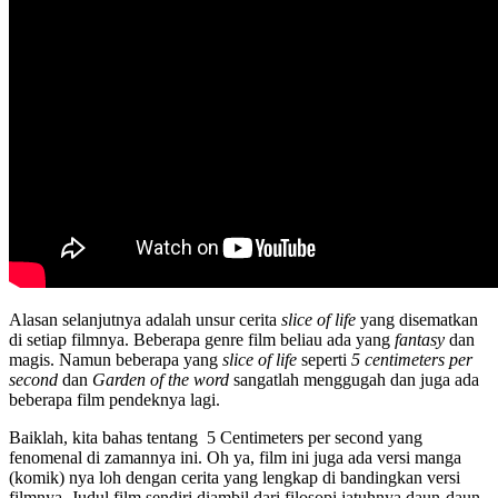
Alasan selanjutnya adalah unsur cerita
slice of life
yang disematkan
di setiap filmnya. Beberapa genre film beliau ada yang
fantasy
dan
magis. Namun beberapa yang
slice of life
seperti
5 centimeters per
second
dan
Garden of the word
sangatlah menggugah dan juga ada
beberapa film pendeknya lagi.
Baiklah, kita bahas tentang 5 Centimeters per second yang
fenomenal di zamannya ini. Oh ya, film ini juga ada versi manga
(komik) nya loh dengan cerita yang lengkap di bandingkan versi
filmnya. Judul film sendiri diambil dari filosopi jatuhnya daun-daun