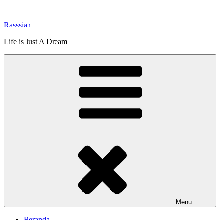
Lompat
ke
Rasssian
konten
Life is Just A Dream
Menu
Beranda