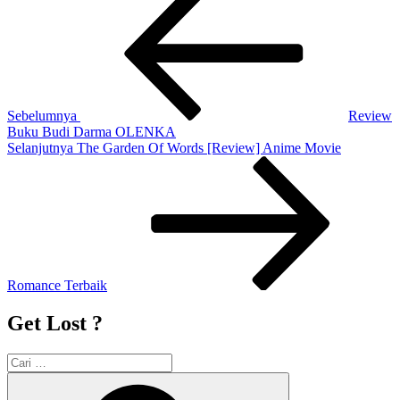
Sebelumnya
pos
Sebelumnya
Review
Buku Budi Darma OLENKA
Pos
Selanjutnya
The Garden Of Words [Review] Anime Movie
Selanjutnya
Romance Terbaik
Get Lost ?
Pencarian
untuk:
Cari