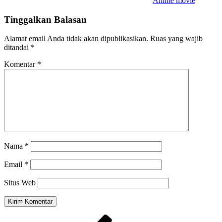
Anime movie
Tinggalkan Balasan
Alamat email Anda tidak akan dipublikasikan.
Ruas yang wajib
ditandai
*
Komentar
*
Nama
*
Email
*
Situs Web
Navigasi
Pos