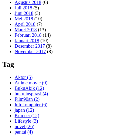
Agustus 2018
(6)
Juli 2018
(5)
Juni 2018
(3)
Mei 2018
(10)
April 2018
(7)
Maret 2018
(13)
Februari 2018
(14)
Januari 2018
(10)
Desember 2017
(8)
November 2017
(8)
Tag
Aktor
(5)
Anime movie
(9)
BukuAkik
(12)
buku inspirasi
(4)
Film90an
(2)
Infokomputer
(6)
japan
(12)
Kumcer
(12)
Lifestyle
(3)
novel
(26)
pantai
(4)