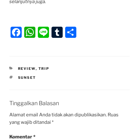
selanjutnya juga.
F
W
L
T
S
a
h
i
u
h
c
a
n
m
a
e
t
e
b
r
KATEGORI
REVIEW
,
TRIP
b
s
l
e
TAG
SUNSET
o
A
r
o
p
Tinggalkan Balasan
k
p
Alamat email Anda tidak akan dipublikasikan.
Ruas
yang wajib ditandai
*
Komentar
*