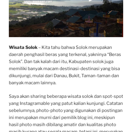
b
s
l
e
o
A
r
o
p
k
p
Wisata Solok
– Kita tahu bahwa Solok merupakan
daerah penghasil beras yang terkenal, yakninya “Beras
Solok”. Dan tak kalah dari itu, Kabupaten solok juga
memiliki banyak macam destinasi-destinasi yang bisa
dikunjungi, mulai dari Danau, Bukit, Taman-taman dan
banyak macam lainnya.
Saya akan sharing beberapa wisata solok dan spot-spot
yang Instagramable yang patut kalian kunjungi. Catatan
sebelumnya, photo-photo yang digunakan di postingan
ini merupakan murni dari pemilik blog ini, meskipun
hasil photo masih dibilang amatir dan kualitas photo
masih kurang atau segala macam, tetapi ini merupakan