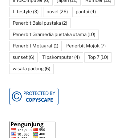
Infokomputer
(6)
japan
(12)
Kumcer
(12)
Lifestyle
(3)
novel
(26)
pantai
(4)
Penerbit Balai pustaka
(2)
Penerbit Gramedia pustaka utama
(10)
Penerbit Metagraf
(1)
Penerbit Mojok
(7)
sunset
(6)
Tipskomputer
(4)
Top 7
(10)
wisata padang
(6)