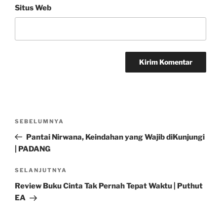
Situs Web
Navigasi
Pos
SEBELUMNYA
pos
Sebelumnya
Pantai Nirwana, Keindahan yang Wajib diKunjungi
| PADANG
Pos
SELANJUTNYA
Selanjutnya
Review Buku Cinta Tak Pernah Tepat Waktu | Puthut
EA