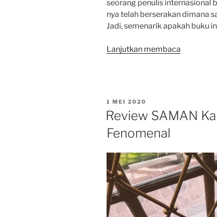
seorang penulis internasional
nya telah berserakan dimana s
Jadi, semenarik apakah buku in
“Review
Lanjutkan membaca
LAUGHA
LOVE
Karya
MILAN
DIPOSKAN
1 MEI 2020
KUNDERA
PADA
Review SAMAN Ka
Fenomenal