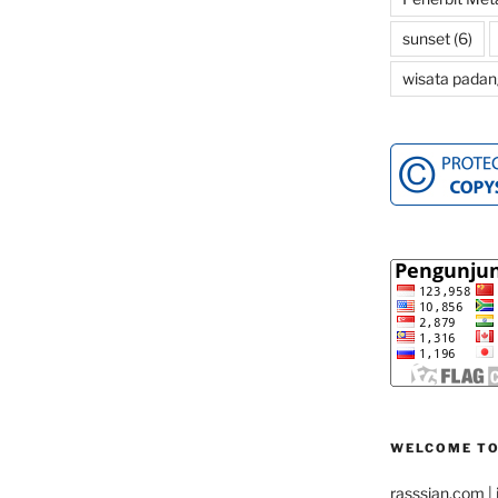
sunset
(6)
l”
wisata padan
WELCOME TO
rasssian.com
| 