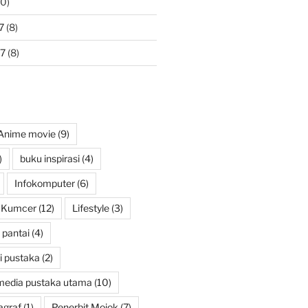
0)
7
(8)
7
(8)
Anime movie
(9)
)
buku inspirasi
(4)
Infokomputer
(6)
Kumcer
(12)
Lifestyle
(3)
pantai
(4)
i pustaka
(2)
media pustaka utama
(10)
agraf
(1)
Penerbit Mojok
(7)