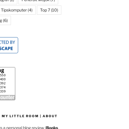
Tipskomputer
(4)
Top 7
(10)
g
(6)
 MY LITTLE ROOM | ABOUT
is a personal blog review (
Books
,