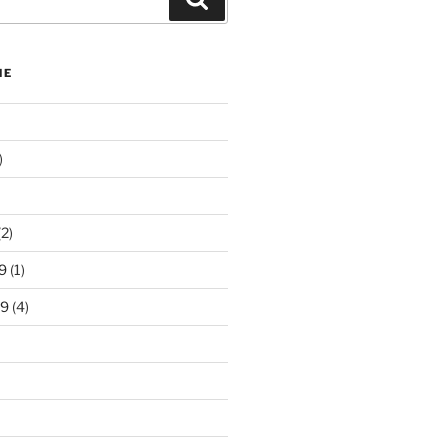
NE
)
2)
9
(1)
19
(4)