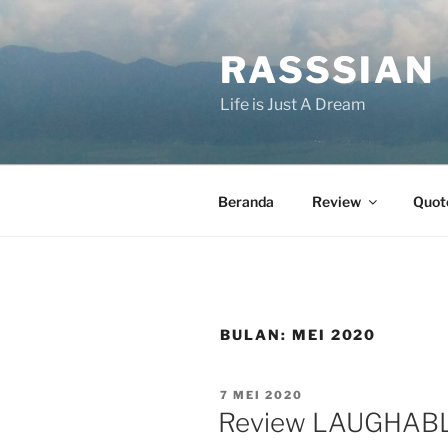
Lompat
ke
RASSSIAN
konten
Life is Just A Dream
Beranda
Review
Quot
BULAN:
MEI 2020
DIPOSKAN
7 MEI 2020
PADA
Review LAUGHABL