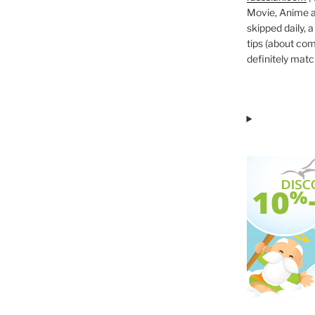
Movie, Anime an
skipped daily, 
tips (about co
definitely match