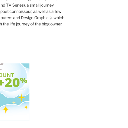
d TV Series), a small journey
a poet connoisseur, as well as a few
mputers and Design Graphics), which
 the life journey of the blog owner.