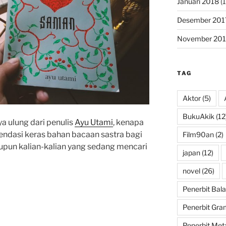
Januari 2018
(1
Desember 201
November 201
TAG
Aktor
(5)
BukuAkik
(12
 ulung dari penulis
Ayu Utami
, kenapa
endasi keras bahan bacaan sastra bagi
Film90an
(2)
pun kalian-kalian yang sedang mencari
japan
(12)
novel
(26)
Penerbit Bala
Penerbit Gra
Penerbit Met