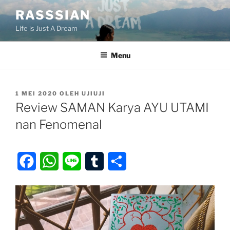
Lompat
RASSSIAN
ke
Life is Just A Dream
konten
Menu
DIPOSKAN
1 MEI 2020
OLEH
UJIUJI
PADA
Review SAMAN Karya AYU UTAMI
nan Fenomenal
F
W
L
T
S
a
h
i
u
h
c
a
n
m
a
e
t
e
b
r