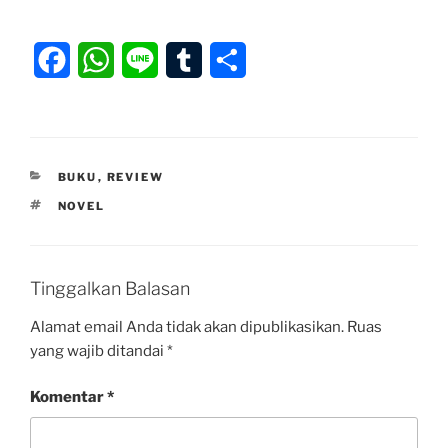
F
W
L
T
S
a
h
i
u
h
c
a
n
m
a
e
t
e
b
r
KATEGORI
BUKU
,
REVIEW
b
s
l
e
TAG
NOVEL
o
A
r
o
p
Tinggalkan Balasan
k
p
Alamat email Anda tidak akan dipublikasikan.
Ruas
yang wajib ditandai
*
Komentar
*