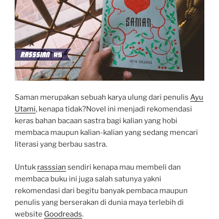
b
s
l
e
o
A
r
o
p
k
p
Saman merupakan sebuah karya ulung dari penulis
Ayu
Utami
, kenapa tidak?Novel ini menjadi rekomendasi
keras bahan bacaan sastra bagi kalian yang hobi
membaca maupun kalian-kalian yang sedang mencari
literasi yang berbau sastra.
Untuk
rasssian
sendiri kenapa mau membeli dan
membaca buku ini juga salah satunya yakni
rekomendasi dari begitu banyak pembaca maupun
penulis yang berserakan di dunia maya terlebih di
website
Goodreads
.