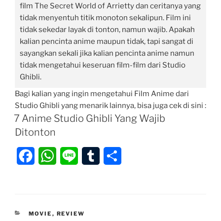
film The Secret World of Arrietty dan ceritanya yang
tidak menyentuh titik monoton sekalipun. Film ini
tidak sekedar layak di tonton, namun wajib. Apakah
kalian pencinta anime maupun tidak, tapi sangat di
sayangkan sekali jika kalian pencinta anime namun
tidak mengetahui keseruan film-film dari Studio
Ghibli.
Bagi kalian yang ingin mengetahui Film Anime dari
Studio Ghibli yang menarik lainnya, bisa juga cek di sini :
7 Anime Studio Ghibli Yang Wajib
Ditonton
F
W
L
T
S
a
h
i
u
h
c
a
n
m
a
e
t
e
b
r
KATEGORI
MOVIE
,
REVIEW