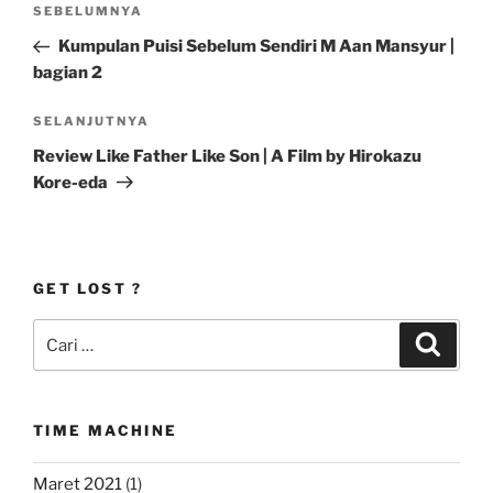
Pos
SEBELUMNYA
pos
Sebelumnya
Kumpulan Puisi Sebelum Sendiri M Aan Mansyur |
bagian 2
Pos
SELANJUTNYA
Selanjutnya
Review Like Father Like Son | A Film by Hirokazu
Kore-eda
GET LOST ?
Pencarian
Cari
untuk:
TIME MACHINE
Maret 2021
(1)