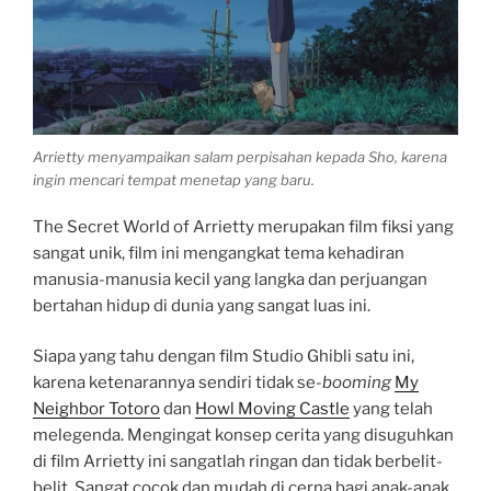
b
s
l
e
o
A
r
o
p
k
p
Arrietty menyampaikan salam perpisahan kepada Sho, karena
ingin mencari tempat menetap yang baru.
The Secret World of Arrietty merupakan film fiksi yang
sangat unik, film ini mengangkat tema kehadiran
manusia-manusia kecil yang langka dan perjuangan
bertahan hidup di dunia yang sangat luas ini.
Siapa yang tahu dengan film Studio Ghibli satu ini,
karena ketenarannya sendiri tidak se-
booming
My
Neighbor Totoro
dan
Howl Moving Castle
yang telah
melegenda. Mengingat konsep cerita yang disuguhkan
di film Arrietty ini sangatlah ringan dan tidak berbelit-
belit. Sangat cocok dan mudah di cerna bagi anak-anak,