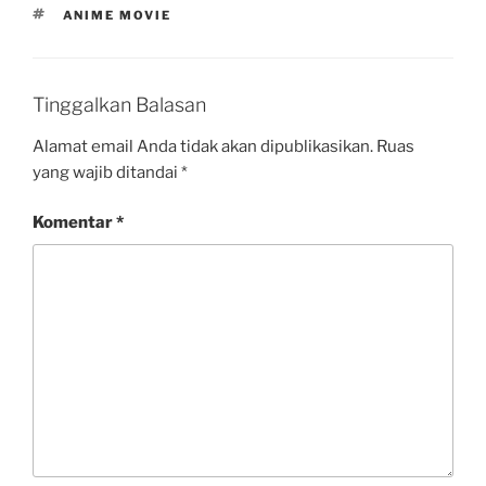
b
s
l
e
TAG
ANIME MOVIE
o
A
r
o
p
Tinggalkan Balasan
k
p
Alamat email Anda tidak akan dipublikasikan.
Ruas
yang wajib ditandai
*
Komentar
*