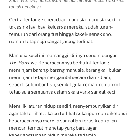
Sho dan kucing neneknya, mencoba menikmati alam di sekitar
rumah neneknya.
Cerita tentang keberadaan manusia-manusia kecil ini
tak asing lagi bagi keluarga mereka, sudah turun-
temurun dari orang tua hingga kakek-nenek sho,
namun tetap saja sangat jarang terlihat.
Manusia kecil ini memanggil dirinya sendiri dengan
The Borrows
. Keberadaannya berkutat tentang
meminjam barang-barang manusia, barangkali bukan
meminjam tetapi mengambil secara diam-diam,
seperti selembar tisu, sedikit gula, remah-remah roti,
tetap saja semuanya dalam skala yang sangat kecil.
Memiliki aturan hidup sendiri, menyembunyikan diri
agar tak terlihat. Jikalau terlihat sekalipun dan diketahui
keberadaannya mereka sangatlah terusik dan akan
mencari tempat menetap yang baru, agar
keberlangsungan hidup mereka terjamin.