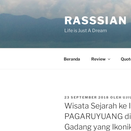
Lompat
ke
RASSSIAN
konten
Life is Just A Dream
Beranda
Review
Quot
DIPOSKAN
23 SEPTEMBER 2018
OLEH
UJI
PADA
Wisata Sejarah k
PAGARUYUANG di 
Gadang yang Ikoni