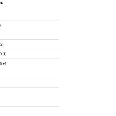
NE
)
2)
9
(1)
19
(4)