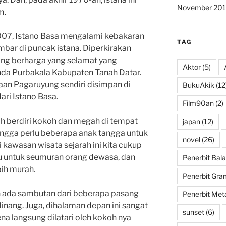
November 201
m.
007, Istano Basa mengalami kebakaran
TAG
mbar di puncak istana. Diperkirakan
ang berharga yang selamat yang
Aktor
(5)
nda Purbakala Kabupaten Tanah Datar.
aan Pagaruyung sendiri disimpan di
BukuAkik
(12
ari Istano Basa.
Film90an
(2)
h berdiri kokoh dan megah di tempat
japan
(12)
hingga perlu beberapa anak tangga untuk
novel
(26)
awasan wisata sejarah ini kita cukup
u untuk seumuran orang dewasa, dan
Penerbit Bala
bih murah.
Penerbit Gra
 ada sambutan dari beberapa pasang
Penerbit Met
inang. Juga, dihalaman depan ini sangat
sunset
(6)
na langsung dilatari oleh kokoh nya