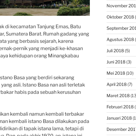
November 20
Oktober 2018
(
ak di kecamatan Tanjung Emas, Batu
September 20
ar, Sumatera Barat. Rumah gadang yang
Agustus 2018
(
sata yang berbasis sejarah, karena
ernak-pernik yang menjadi ke-khasan
Juli 2018
(5)
 gaya kehidupan orang Minangkabau
Juni 2018
(3)
Mei 2018
(10)
Istano Basa yang berdiri sekarang
April 2018
(7)
yang asli. Istano Basa nan asli terletak
erbakar habis pada sebuah kerusuhan
Maret 2018
(13
Februari 2018
(
rikan kembali namun kembali terbakar
Januari 2018
(1
an kembali istano Basa dilakukan pada
dirikan di tapak istana lama, tetapi di
Desember 201
ya. Dan, pada akhir 1970-an, istana ini