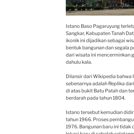
Istano Baso Pagaruyung terlet
Sangkar, Kabupaten Tanah Dat
ikonik ini dijadikan sebagai wi
bentuk bangunan dan segala p
dari wisata ini mencerminkan
dahulu kala.
Dilansir dari Wikipedia bahwa 
sebenarnya adalah Replika dari 
di atas bukit Batu Patah dan t
berdarah pada tahun 1804.
Istano tersebut kemudian didi
tahun 1966. Proses pembangun
1976. Bangunan baru ini tidak di
lokasi baru di sebelah selatann