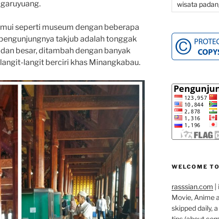
agaruyuang.
wisata padan
emui seperti museum dengan beberapa
 pengunjungnya takjub adalah tonggak
 dan besar, ditambah dengan banyak
angit-langit berciri khas Minangkabau.
WELCOME TO
rasssian.com
| 
Movie, Anime an
skipped daily, 
tips (about co