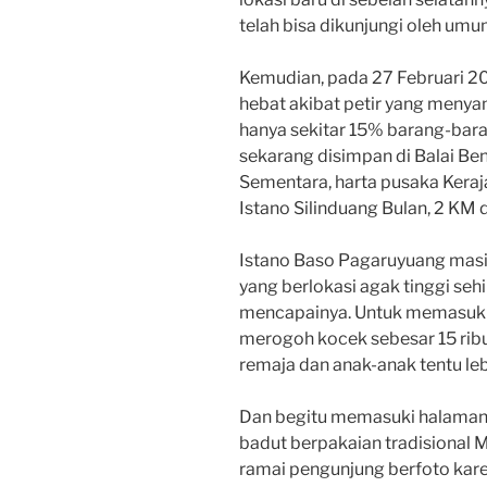
telah bisa dikunjungi oleh umu
Kemudian, pada 27 Februari 2
hebat akibat petir yang menya
hanya sekitar 15% barang-bar
sekarang disimpan di Balai Be
Sementara, harta pusaka Keraj
Istano Silinduang Bulan, 2 KM d
Istano Baso Pagaruyuang masi
yang berlokasi agak tinggi se
mencapainya. Untuk memasuki k
merogoh kocek sebesar 15 rib
remaja dan anak-anak tentu le
Dan begitu memasuki halaman
badut berpakaian tradisional M
ramai pengunjung berfoto kare