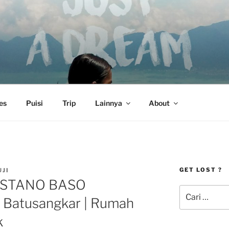
es
Puisi
Trip
Lainnya
About
GET LOST ?
UJI
e ISTANO BASO
Pencarian
Batusangkar | Rumah
untuk:
k