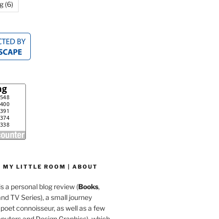
g
(6)
 MY LITTLE ROOM | ABOUT
is a personal blog review (
Books
,
d TV Series), a small journey
a poet connoisseur, as well as a few
mputers and Design Graphics), which