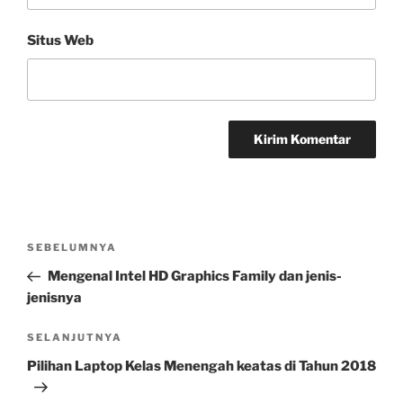
Situs Web
Navigasi
Pos
SEBELUMNYA
pos
Sebelumnya
Mengenal Intel HD Graphics Family dan jenis-
jenisnya
Pos
SELANJUTNYA
Selanjutnya
Pilihan Laptop Kelas Menengah keatas di Tahun 2018