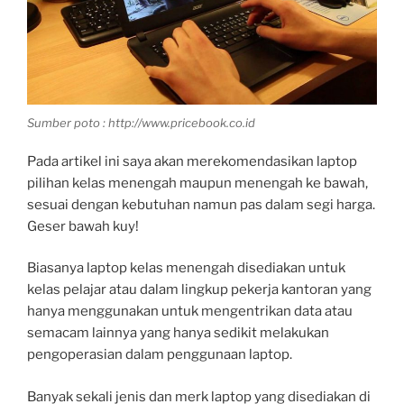
b
s
l
e
o
A
r
o
p
k
p
Sumber poto : http://www.pricebook.co.id
Pada artikel ini saya akan merekomendasikan laptop
pilihan kelas menengah maupun menengah ke bawah,
sesuai dengan kebutuhan namun pas dalam segi harga.
Geser bawah kuy!
Biasanya laptop kelas menengah disediakan untuk
kelas pelajar atau dalam lingkup pekerja kantoran yang
hanya menggunakan untuk mengentrikan data atau
semacam lainnya yang hanya sedikit melakukan
pengoperasian dalam penggunaan laptop.
Banyak sekali jenis dan merk laptop yang disediakan di