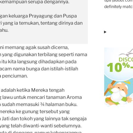
i kemampuan serupa dengannya.
definitely match
engan keluarga Prayagung dan Puspa
 yang ia temukan, tentang dirinya dan
ahu.
ni memang agak susah dicerna,
yang digunakan terbilang seperti nama
 itu kita langsung dihadapkan pada
cam nama bunga dan istilah-istilah
a penciuman.
 adalah ketika Mereka tengah
g lawu untuk mencari tanaman Aroma
ira sudah memasuki ¾ halaman buku.
mereka ke gunung tersebut yang
Jati dan tokoh yang lainnya tak sengaja
ang telah diwanti-wanti sebelumnya.
 ada di dongeng, namun kebenarannya