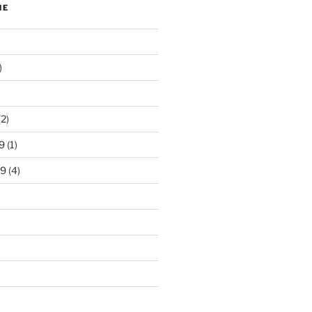
NE
)
2)
9
(1)
19
(4)