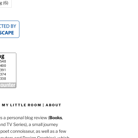
g
(6)
 MY LITTLE ROOM | ABOUT
is a personal blog review (
Books
,
d TV Series), a small journey
a poet connoisseur, as well as a few
mputers and Design Graphics), which