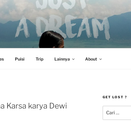
es
Puisi
Trip
Lainnya
About
GET LOST ?
a Karsa karya Dewi
Pencarian
untuk: