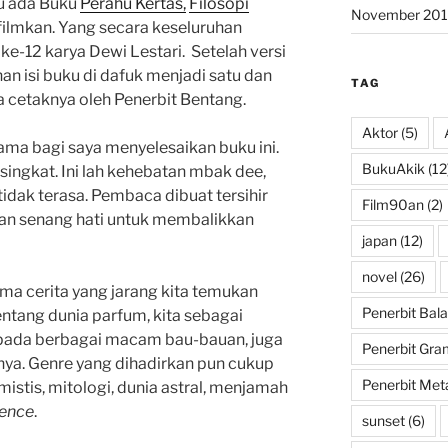
tu ada Buku
Perahu Kertas,
Filosopi
November 201
filmkan. Yang secara keseluruhan
-12 karya Dewi Lestari. Setelah versi
an isi buku di dafuk menjadi satu dan
TAG
ia cetaknya oleh Penerbit Bentang.
Aktor
(5)
ama bagi saya menyelesaikan buku ini.
BukuAkik
(12
ingkat. Ini lah kehebatan mbak dee,
dak terasa. Pembaca dibuat tersihir
Film90an
(2)
gan senang hati untuk membalikkan
japan
(12)
novel
(26)
a cerita yang jarang kita temukan
Penerbit Bala
tentang dunia parfum, kita sebagai
ada berbagai macam bau-bauan, juga
Penerbit Gra
hnya. Genre yang dihadirkan pun cukup
Penerbit Met
 mistis, mitologi, dunia astral, menjamah
ience
.
sunset
(6)