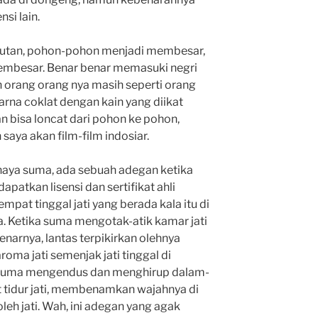
si lain.
hutan, pohon-pohon menjadi membesar,
embesar. Benar benar memasuki negri
n orang orang nya masih seperti orang
na coklat dengan kain yang diikat
n bisa loncat dari pohon ke pohon,
saya akan film-film indosiar.
anaya suma, ada sebuah adegan ketika
apatkan lisensi dan sertifikat ahli
at tinggal jati yang berada kala itu di
. Ketika suma mengotak-atik kamar jati
enarnya, lantas terpikirkan olehnya
ma jati semenjak jati tinggal di
h suma mengendus dan menghirup dalam-
 tidur jati, membenamkan wajahnya di
leh jati. Wah, ini adegan yang agak