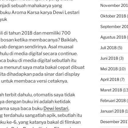
November 20
njadi sebuah mahakarya yang
w buku Aroma Karsa karya Dewi Lestari
Oktober 2018
(
 yuk
September 20
li di tahun 2018 dan memiliki 700
Agustus 2018
(
a bosan ketika membacanya? Baiklah,
awab dengan sendirinya. Asal muasal
Juli 2018
(5)
dahulu di media
digital
secara
continue
.
Juni 2018
(3)
a buku di media
digital
sebutlah itu
a menurut saya mata bakal cepat dibuat
Mei 2018
(10)
ita dihadapkan pada sinar dari
di
s
play
April 2018
(7)
ih untuk membaca versi cetaknya.
Maret 2018
(13
ah terbit dahulu, otomatis saya tidak
Februari 2018
(
a dengan buku ini adalah ketidak
ertama saya baca buku
Dewi lestari
,
Januari 2018
(1
g terdahulu sangatlah apik, sebutlah itu
Desember 201
u ke-6, yang katanya bakal di filmkan