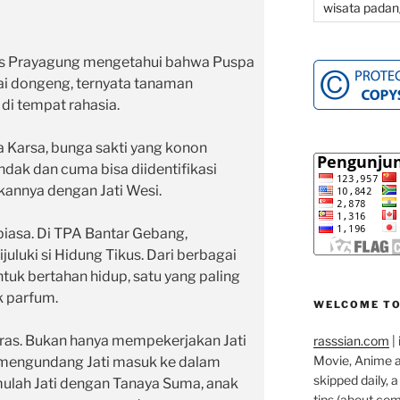
wisata padan
ras Prayagung mengetahui bahwa Puspa
ai dongeng, ternyata tanaman
di tempat rahasia.
Karsa, bunga sakti yang konon
ak dan cuma bisa diidentifikasi
annya dengan Jati Wesi.
biasa. Di TPA Bantar Gebang,
juluki si Hidung Tikus. Dari berbagai
tuk bertahan hidup, satu yang paling
k parfum.
WELCOME TO
as. Bukan hanya mempekerjakan Jati
rasssian.com
| 
Movie, Anime an
t mengundang Jati masuk ke dalam
skipped daily, 
mulah Jati dengan Tanaya Suma, anak
tips (about co