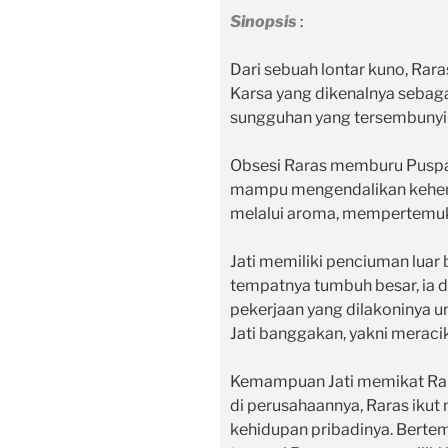
Sinopsis
:
Dari sebuah lontar kuno, Ra
Karsa yang dikenalnya sebag
sungguhan yang tersembunyi 
Obsesi Raras memburu Puspa 
mampu mengendalikan kehend
melalui aroma, mempertemuk
Jati memiliki penciuman luar 
tempatnya tumbuh besar, ia di
pekerjaan yang dilakoninya un
Jati banggakan, yakni meraci
Kemampuan Jati memikat Rar
di perusahaannya, Raras iku
kehidupan pribadinya. Berte