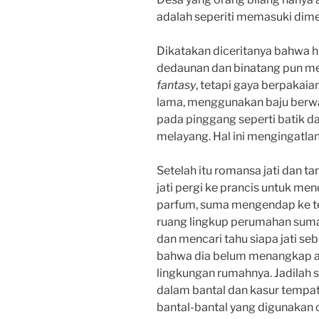
adalah seperiti memasuki dimen
Dikatakan diceritanya bahwa 
dedaunan dan binatang pun m
fantasy
, tetapi gaya berpakaia
lama, menggunakan baju berwar
pada pinggang seperti batik da
melayang. Hal ini mengingatlan 
Setelah itu romansa jati dan t
jati pergi ke prancis untuk mend
parfum, suma mengendap ke temp
ruang lingkup perumahan suma
dan mencari tahu siapa jati seb
bahwa dia belum menangkap aro
lingkungan rumahnya. Jadila
dalam bantal dan kasur tempat
bantal-bantal yang digunakan o