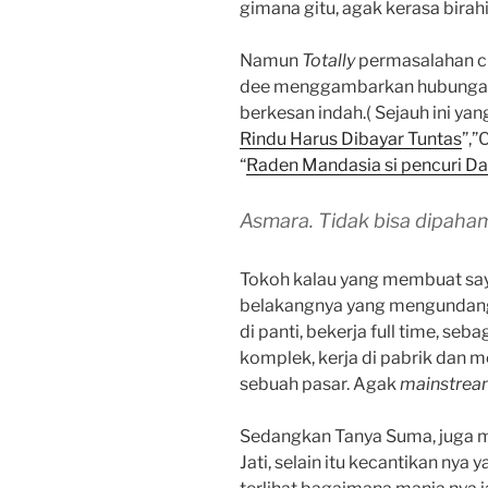
gimana gitu, agak kerasa birahi
Namun
Totally
permasalahan c
dee menggambarkan hubungan 
berkesan indah.( Sejauh ini yan
Rindu Harus Dibayar Tuntas
”,”
“
Raden Mandasia si pencuri Da
Asmara. Tidak bisa dipaham
Tokoh kalau yang membuat sa
belakangnya yang mengundang 
di panti, bekerja full time, s
komplek, kerja di pabrik dan m
sebuah pasar. Agak
mainstrea
Sedangkan Tanya Suma, juga m
Jati, selain itu kecantikan nya