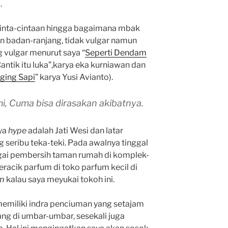
.
inta-cintaan hingga bagaimana mbak
badan-ranjang, tidak vulgar namun
g vulgar menurut saya “
Seperti Dendam
Cantik itu luka”,karya eka kurniawan dan
ging Sapi
” karya Yusi Avianto).
i, Cuma bisa dirasakan akibatnya.
ya
hype
adalah Jati Wesi dan latar
seribu teka-teki. Pada awalnya tinggal
ebagai pembersih taman rumah di komplek-
eracik parfum di toko parfum kecil di
m
kalau saya meyukai tokoh ini.
emiliki indra penciuman yang setajam
 yang di umbar-umbar, sesekali juga