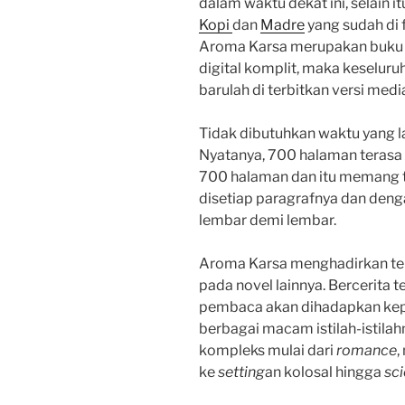
dalam waktu dekat ini, selain i
Kopi
dan
Madre
yang sudah di 
Aroma Karsa merupakan buku ke
digital komplit, maka keseluruh
barulah di terbitkan versi med
Tidak dibutuhkan waktu yang l
Nyatanya, 700 halaman terasa s
700 halaman dan itu memang ti
disetiap paragrafnya dan den
lembar demi lembar.
Aroma Karsa menghadirkan tem
pada novel lainnya. Bercerita 
pembaca akan dihadapkan kep
berbagai macam istilah-istila
kompleks mulai dari
romance
,
ke
setting
an kolosal hingga
sc