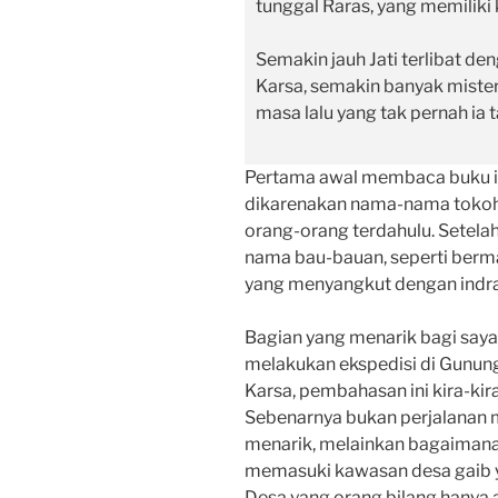
tunggal Raras, yang memilik
Semakin jauh Jati terlibat d
Karsa, semakin banyak misteri
masa lalu yang tak pernah ia t
Pertama awal membaca buku i
dikarenakan nama-nama tokoh 
orang-orang terdahulu. Setelah
nama bau-bauan, seperti berma
yang menyangkut dengan indr
Bagian yang menarik bagi saya
melakukan ekspedisi di Gunun
Karsa, pembahasan ini kira-k
Sebenarnya bukan perjalanan 
menarik, melainkan bagaimana 
memasuki kawasan desa gaib y
Desa yang orang bilang hanya