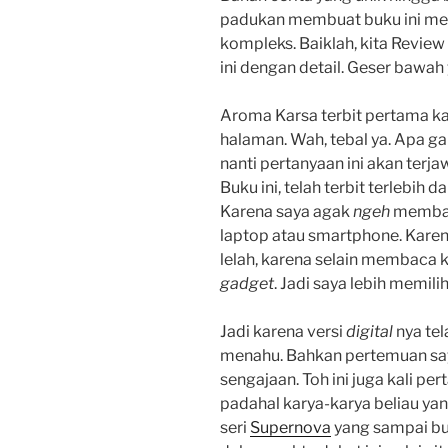
padukan membuat buku ini me
kompleks. Baiklah, kita Revie
ini dengan detail. Geser bawah
Aroma Karsa terbit pertama ka
halaman. Wah, tebal ya. Apa g
nanti pertanyaan ini akan terj
Buku ini, telah terbit terlebih 
Karena saya agak
ngeh
membac
laptop atau smartphone. Karen
lelah, karena selain membaca k
gadget
. Jadi saya lebih memil
Jadi karena versi
digital
nya tel
menahu. Bahkan pertemuan say
sengajaan. Toh ini juga kali p
padahal karya-karya beliau yan
seri
Supernova
yang sampai buk