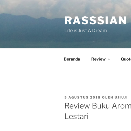
Lompat
ke
RASSSIAN
konten
Life is Just A Dream
Beranda
Review
Quot
DIPOSKAN
5 AGUSTUS 2018
OLEH
UJIUJI
PADA
Review Buku Arom
Lestari