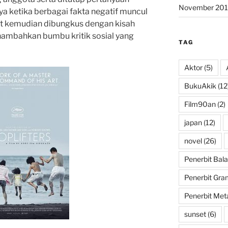
November 201
ya ketika berbagai fakta negatif muncul
t kemudian dibungkus dengan kisah
nambahkan bumbu kritik sosial yang
TAG
Aktor
(5)
BukuAkik
(12
Film90an
(2)
japan
(12)
novel
(26)
Penerbit Bala
Penerbit Gra
Penerbit Met
sunset
(6)