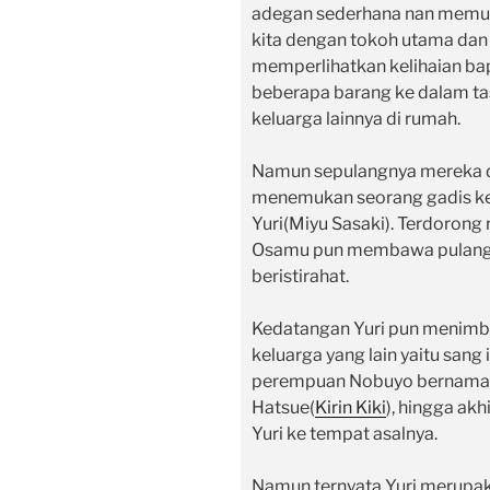
adegan sederhana nan memu
kita dengan tokoh utama dan
memperlihatkan kelihaian b
beberapa barang ke dalam t
keluarga lainnya di rumah.
Namun sepulangnya mereka d
menemukan seorang gadis ke
Yuri(Miyu Sasaki). Terdorong 
Osamu pun membawa pulang Y
beristirahat.
Kedatangan Yuri pun menimbu
keluarga yang lain yaitu sang 
perempuan Nobuyo bernama 
Hatsue(
Kirin Kiki
), hingga ak
Yuri ke tempat asalnya.
Namun ternyata Yuri merupak