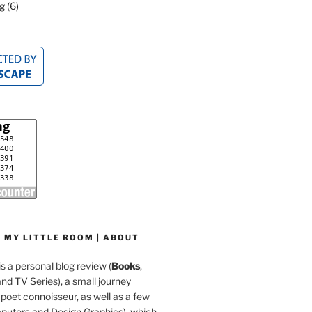
g
(6)
 MY LITTLE ROOM | ABOUT
is a personal blog review (
Books
,
d TV Series), a small journey
a poet connoisseur, as well as a few
mputers and Design Graphics), which