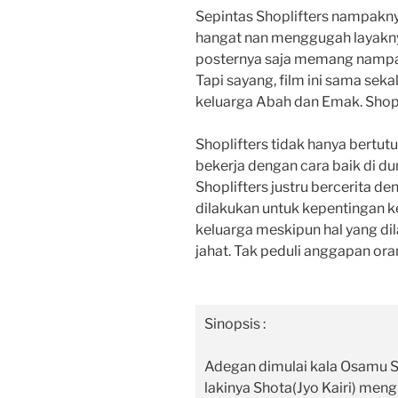
Sepintas Shoplifters nampakny
hangat nan menggugah layaknya
posternya saja memang nampakn
Tapi sayang, film ini sama seka
keluarga Abah dan Emak. Shoplif
Shoplifters tidak hanya bertut
bekerja dengan cara baik di dun
Shoplifters justru bercerita de
dilakukan untuk kepentingan ke
keluarga meskipun hal yang di
jahat. Tak peduli anggapan ora
Sinopsis :
Adegan dimulai kala Osamu S
lakinya Shota(Jyo Kairi) men