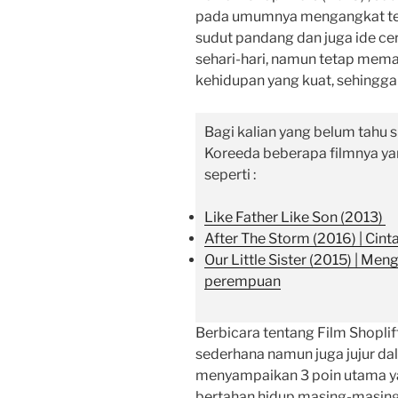
pada umumnya mengangkat te
sudut pandang dan juga ide ce
sehari-hari, namun tetap mem
kehidupan yang kuat, sehingga
Bagi kalian yang belum tahu s
Koreeda beberapa filmnya yan
seperti :
Like Father Like Son (2013)
After The Storm (2016) | Cin
Our Little Sister (2015) | Me
perempuan
Berbicara tentang Film Shoplifte
sederhana namun juga jujur dala
menyampaikan 3 poin utama ya
bertahan hidup masing-masing