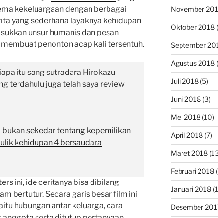
ma kekeluargaan dengan berbagai
November 20
rita yang sederhana layaknya kehidupan
Oktober 2018
(
asukkan unsur humanis dan pesan
 membuat penonton acap kali tersentuh.
September 20
Agustus 2018
(
iapa itu sang sutradara Hirokazu
Juli 2018
(5)
g terdahulu juga telah saya review
Juni 2018
(3)
Mei 2018
(10)
ta bukan sekedar tentang kepemilikan
April 2018
(7)
ngulik kehidupan 4 bersaudara
Maret 2018
(13
Februari 2018
(
rs ini, ide ceritanya bisa dibilang
Januari 2018
(1
m bertutur. Secara garis besar film ini
itu hubungan antar keluarga, cara
Desember 201
 anggota serta ditutup pertanyaan