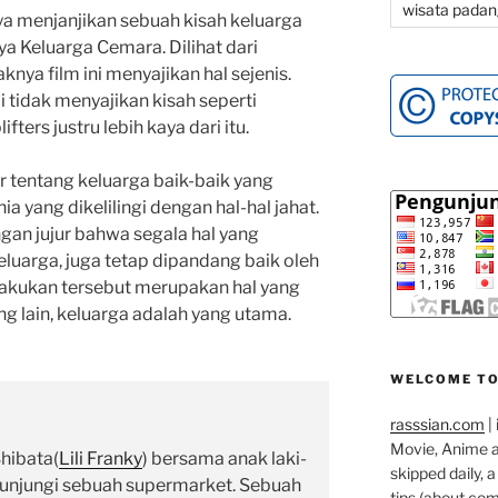
wisata padan
a menjanjikan sebuah kisah keluarga
 Keluarga Cemara. Dilihat dari
ya film ini menyajikan hal sejenis.
li tidak menyajikan kisah seperti
ters justru lebih kaya dari itu.
ur tentang keluarga baik-baik yang
ia yang dikelilingi dengan hal-hal jahat.
ngan jujur bahwa segala hal yang
luarga, juga tetap dipandang baik oleh
lakukan tersebut merupakan hal yang
ng lain, keluarga adalah yang utama.
WELCOME TO
rasssian.com
| 
Movie, Anime an
hibata(
Lili Franky
) bersama anak laki-
skipped daily, 
gunjungi sebuah supermarket. Sebuah
tips (about co