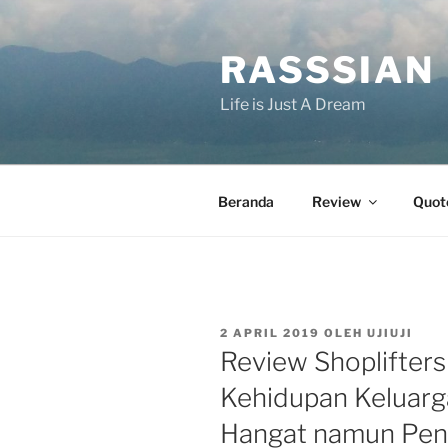
Lompat
ke
RASSSIAN
konten
Life is Just A Dream
Beranda
Review
Quot
DIPOSKAN
2 APRIL 2019
OLEH
UJIUJI
PADA
Review Shoplifters 
Kehidupan Keluarg
Hangat namun Pen