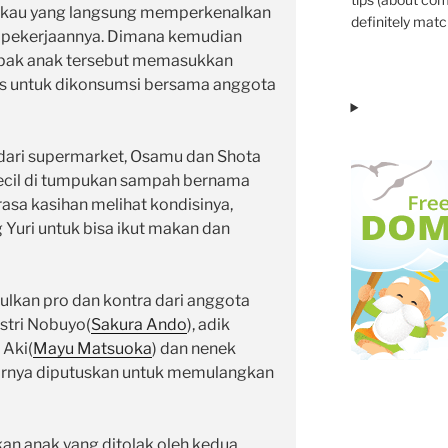
kau yang langsung memperkenalkan
definitely match
 pekerjaannya. Dimana kemudian
apak anak tersebut memasukkan
as untuk dikonsumsi bersama anggota
ari supermarket, Osamu dan Shota
cil di tumpukan sampah bernama
rasa kasihan melihat kondisinya,
uri untuk bisa ikut makan dan
lkan pro dan kontra dari anggota
istri Nobuyo(
Sakura Ando
), adik
Aki(
Mayu Matsuoka
) dan nenek
hirnya diputuskan untuk memulangkan
an anak yang ditolak oleh kedua