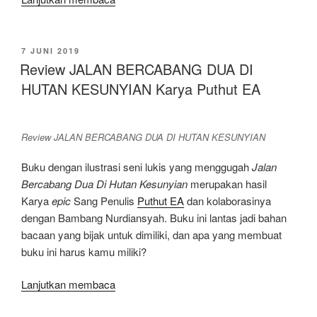
Buku
Menarik
yang
DIPOSKAN
7 JUNI 2019
PADA
Bisa
Review JALAN BERCABANG DUA DI
Dinikmati
HUTAN KESUNYIAN Karya Puthut EA
Dalam
Perjalanan
Versi
Review JALAN BERCABANG DUA DI HUTAN KESUNYIAN
Rasssian
Buku dengan ilustrasi seni lukis yang menggugah
Jalan
[Rekomendasi]”
Bercabang Dua Di Hutan Kesunyian
merupakan hasil
Karya
epic
Sang Penulis
Puthut EA
dan kolaborasinya
dengan Bambang Nurdiansyah. Buku ini lantas jadi bahan
bacaan yang bijak untuk dimiliki, dan apa yang membuat
buku ini harus kamu miliki?
“Review
Lanjutkan membaca
JALAN