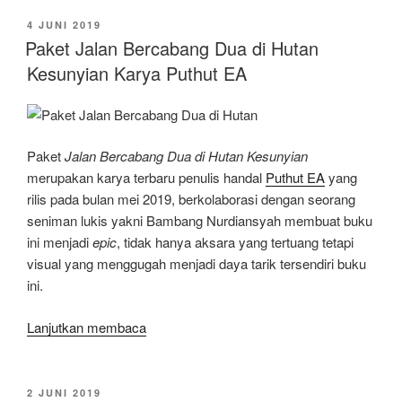
BERCABANG
DUA
DIPOSKAN
4 JUNI 2019
PADA
DI
Paket Jalan Bercabang Dua di Hutan
HUTAN
Kesunyian Karya Puthut EA
KESUNYIAN
Karya
Puthut
EA”
Paket
Jalan Bercabang Dua di Hutan Kesunyian
merupakan karya terbaru penulis handal
Puthut EA
yang
rilis pada bulan mei 2019, berkolaborasi dengan seorang
seniman lukis yakni Bambang Nurdiansyah membuat buku
ini menjadi
epic
, tidak hanya aksara yang tertuang tetapi
visual yang menggugah menjadi daya tarik tersendiri buku
ini.
“Paket
Lanjutkan membaca
Jalan
Bercabang
Dua
DIPOSKAN
2 JUNI 2019