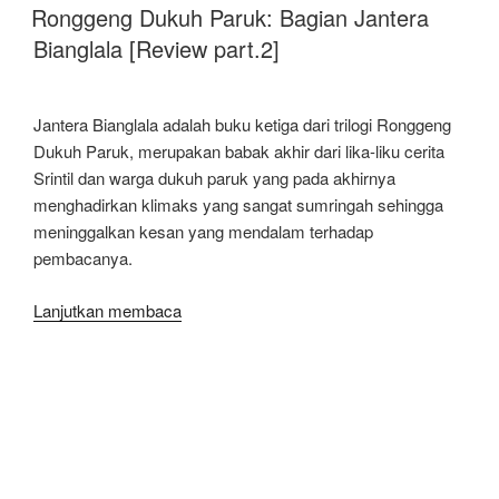
PADA
di
Ronggeng Dukuh Paruk: Bagian Jantera
Hutan
Bianglala [Review part.2]
Kesunyian
Karya
Puthut
Jantera Bianglala adalah buku ketiga dari trilogi Ronggeng
EA”
Dukuh Paruk, merupakan babak akhir dari lika-liku cerita
Srintil dan warga dukuh paruk yang pada akhirnya
menghadirkan klimaks yang sangat sumringah sehingga
meninggalkan kesan yang mendalam terhadap
pembacanya.
“Ronggeng
Lanjutkan membaca
Dukuh
Paruk:
Bagian
DIPOSKAN
30 MEI 2019
PADA
Jantera
Buku Akik Ronggeng Dukuh Paruk Karya
Bianglala
Ahmad Tohari [REVIEW]
[Review
part.2]”