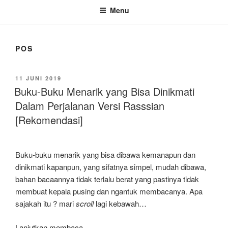
Menu
POS
DIPOSKAN
11 JUNI 2019
PADA
Buku-Buku Menarik yang Bisa Dinikmati
Dalam Perjalanan Versi Rasssian
[Rekomendasi]
Buku-buku menarik yang bisa dibawa kemanapun dan
dinikmati kapanpun, yang sifatnya simpel, mudah dibawa,
bahan bacaannya tidak terlalu berat yang pastinya tidak
membuat kepala pusing dan ngantuk membacanya. Apa
sajakah itu ? mari
scroll
lagi kebawah…
“Buku-
Lanjutkan membaca