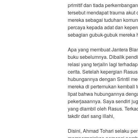
primitif dan tiada perkembanga
tersebut mendapat trauma akut d
mereka sebagai tuduhan komunis
percaya kepada adat dan keperc
sebagian gubuk-gubuk mereka han
Apa yang membuat Jantera Bian
buku sebelumnya. Dibalik pendi
relasi yang terjalin lagi terhad
cerita. Setelah kepergian Rasu
hubungannya dengan Srintil me
mereka di pertemukan kembali tet
lipat bahwa hubungannya denga
pekerjaaannya. Saya sendiri ju
yang diambil oleh Rasus. Terka
takdir dari sang illahi,
Disini, Ahmad Tohari selaku pe