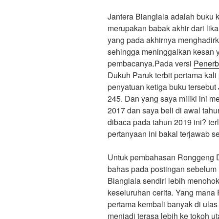
c
a
n
m
a
Jantera Bianglala adalah buku k
merupakan babak akhir dari lika-
e
t
e
b
r
yang pada akhirnya menghadirk
b
s
l
e
sehingga meninggalkan kesan 
pembacanya.
Pada versi
Penerb
o
A
r
Dukuh Paruk terbit pertama kal
o
p
penyatuan ketiga buku tersebut
245. Dan yang saya miliki ini 
k
p
2017 dan saya beli di awal tah
dibaca pada tahun 2019 ini? terl
pertanyaan ini bakal terjawab se
Untuk pembahasan Ronggeng D
bahas pada postingan sebelum i
Bianglala sendiri lebih menoho
keseluruhan cerita. Yang mana 
pertama kembali banyak di ulas
menjadi terasa lebih ke tokoh 