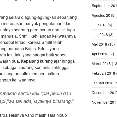
September 20
Agustus 2018
(
 yang selalu diagung-agungkan sepanjang
 bisa merasakan banyak pengalaman, dari
Juli 2018
(5)
onalnya seorang perempuan dan tak lupa
Juni 2018
(3)
 manusia. Srintil kehilangan kejiwaannya
ersebut terjadi karena Srintil telah
Mei 2018
(10)
yang bernama Bajus. Srintil yang
April 2018
(7)
a laki-laki yang sangat baik seperti
erwajah dua. Kepalang kurang ajar hingga
Maret 2018
(13
l sebagai seorang komunis sehingga
an sang penulis memperlihatkan
Februari 2018
langan kejiwaannya.
Januari 2018
(
pakan seribu kali lipat pedih dari
Desember 201
pi jiwa tak ada, layaknya binatang.”
November 201
rga seisinya yang masih saja hidup