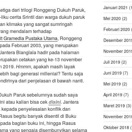
Januari 2021
(
etiga dari trilogi Ronggeng Dukuh Paruk,
liku cerita Srintil dan warga dukuh paruk
Mei 2020
(2)
an klimaks yang sangat sumringah
Februari 2020
(
yang mendalam terhadap
it Gramedia Pustaka Utama
, Ronggeng
Desember 201
i pada Februari 2003, yang merupakan
November 201
 Jantera Bianglala hadir pada halaman
merupakan cetakan yang ke-13 november
Juli 2019
(2)
un 2019.
Hmmm
, apakah masih layak
Juni 2019
(7)
ebih bagi generasi millenial? Tentu saja
ndirinya dari penjelasan di bawah nanti.
Mei 2019
(2)
ukuh Paruk sebelumnya sudah saya
April 2019
(7)
ni atau kalian bisa cek
disini
. Jantera
Maret 2019
(3)
k kepada penyelesaian konflik dan
Rasus begitu banyak disentil di Buku
November 201
 pada bagian buku ini, hingga Rasus
Oktober 2018
(
utama yang sengaja disembunyikan selama