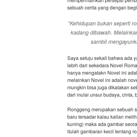
mempermainkan persepsi pemb
sebuah cerita yang dengan begit
“Kehidupan bukan seperti ro
kadang dibawah. Melainka
sambil mengayunkan
Saya setuju sekali bahwa ada
lebih dari sekedara Novel Roman
hanya mengatakn Novel ini ada
melainkan Novel ini adalah nove
mungkin bisa juga dikatakan seb
dari mulai unsur budaya, cinta
Ronggeng merupakan sebuah sen
baru tersadar kalau kalian meli
kuning) maka ada gambar seora
itulah gambaran kecil tentang r