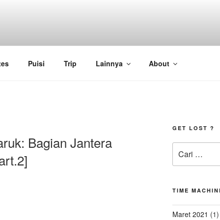
tes
Puisi
Trip
Lainnya
About
GET LOST ?
uk: Bagian Jantera
Pencarian
rt.2]
untuk:
TIME MACHIN
Maret 2021
(1)