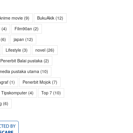
Anime movie
(9)
BukuAkik
(12)
i
(4)
Film90an
(2)
(6)
japan
(12)
Lifestyle
(3)
novel
(26)
Penerbit Balai pustaka
(2)
media pustaka utama
(10)
agraf
(1)
Penerbit Mojok
(7)
Tipskomputer
(4)
Top 7
(10)
g
(6)