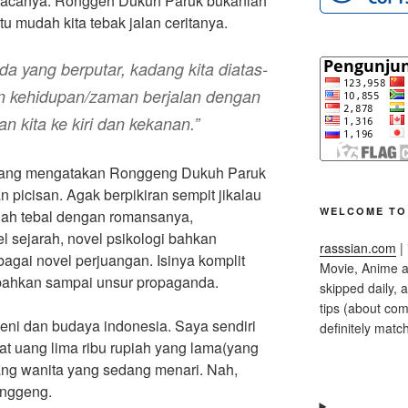
acanya. Ronggeh Dukuh Paruk bukanlah
u mudah kita tebak jalan ceritanya.
da yang berputar, kadang kita diatas-
n kehidupan/zaman berjalan dengan
 kita ke kiri dan kekanan.”
 yang mengatakan Ronggeng Dukuh Paruk
 picisan. Agak berpikiran sempit jikalau
WELCOME TO 
lah tebal dengan romansanya,
l sejarah, novel psikologi bahkan
rasssian.com
| 
agai novel perjuangan. Isinya komplit
Movie, Anime a
, bahkan sampai unsur propaganda.
skipped daily, 
tips (about co
i dan budaya indonesia. Saya sendiri
definitely match
hat uang lima ribu rupiah yang lama(yang
ng wanita yang sedang menari. Nah,
onggeng.