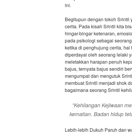
ini.
Begitupun dengan tokoh Srintil
cerita. Pada kisah Srintil kita
hingar-bingar ketenaran, emosi
pada psikologi sebagai seorang
ketika di penghujung cerita, hal t
diperdayai oleh seorang lelaki 
meletakkan harapan penuh kepad
bajus, ternyata bajus sendiri b
mengumpat dan mengutuk Srinti
membuat Srintil menjadi shok d
bagaimana seorang Srintil kehi
“Kehilangan Kejiwaan meru
kematian. Badan hidup teta
Lebih-lebih Dukuh Paruh dan wa