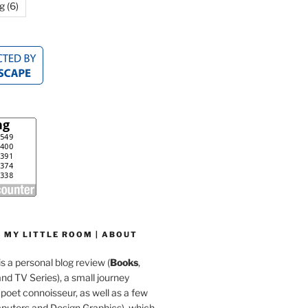
g
(6)
 MY LITTLE ROOM | ABOUT
is a personal blog review (
Books
,
d TV Series), a small journey
a poet connoisseur, as well as a few
mputers and Design Graphics), which