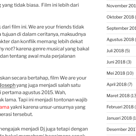
yang tidak biasa. Film ini lebih dari
November 20
Oktober 2018
(
ari film ini. We are your friends tidak
September 20
a tujuan di dalam ceritanya, maksudnya
Agustus 2018
(
rakter dan konflik memang lebih dekat
y not
? karena genre
musical
yang bakal
Juli 2018
(5)
J dan tentang awal mula perjalanan
Juni 2018
(3)
Mei 2018
(10)
skan secara bertahap, film We are your
April 2018
(7)
Joseph
yang juga menjadi salah satu
ali pertama agustus 2015. Wah,
Maret 2018
(13
 lama. Tapi ini menjadi tontonan wajib
tama
yakni karena unsur-unsurnya yang
Februari 2018
(
erasi tersebut.
Januari 2018
(1
n mengajak menjadi Dj juga tetapi dengan
Desember 201