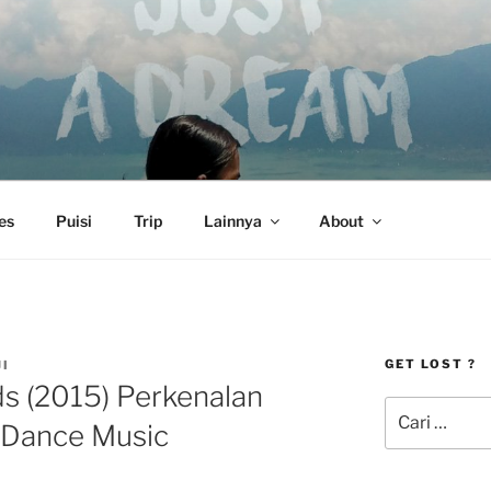
es
Puisi
Trip
Lainnya
About
GET LOST ?
JI
s (2015) Perkenalan
Pencarian
c Dance Music
untuk: