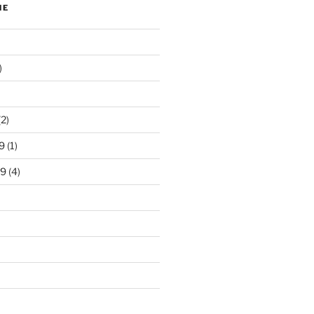
NE
)
2)
9
(1)
19
(4)