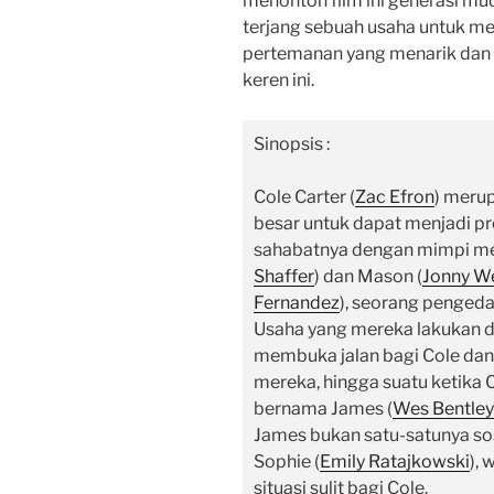
menonton film ini generasi 
terjang sebuah usaha untuk m
pertemanan yang menarik dan tra
keren ini.
Sinopsis :
Cole Carter (
Zac Efron
) meru
besar untuk dapat menjadi pr
sahabatnya dengan mimpi mer
Shaffer
) dan Mason (
Jonny W
Fernandez
)
, seorang pengeda
Usaha yang mereka lakukan d
membuka jalan bagi Cole da
mereka, hingga suatu ketika 
bernama James (
Wes Bentley
James bukan satu-satunya s
Sophie (
Emily Ratajkowski
),
situasi sulit bagi Cole.