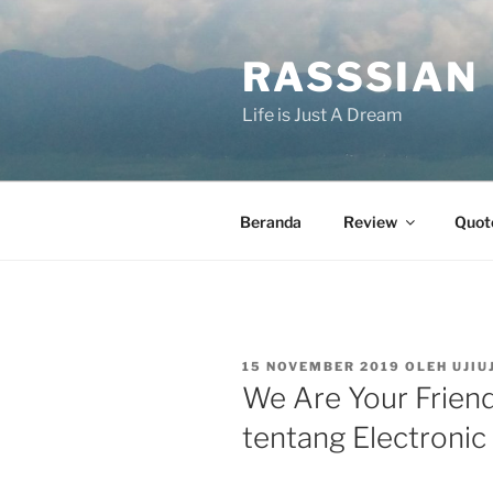
Lompat
ke
RASSSIAN
konten
Life is Just A Dream
Beranda
Review
Quot
DIPOSKAN
15 NOVEMBER 2019
OLEH
UJIU
PADA
We Are Your Friend
tentang Electroni