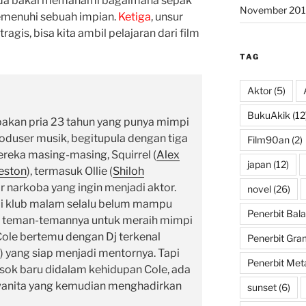
muda bakal memahami bagaimana sepak
November 201
emenuhi sebuah impian.
Ketiga
, unsur
gis, bisa kita ambil pelajaran dari film
TAG
Aktor
(5)
BukuAkik
(12
pakan pria 23 tahun yang punya mimpi
oduser musik, begitupula dengan tiga
Film90an
(2)
eka masing-masing, Squirrel (
Alex
japan
(12)
eston
), termasuk Ollie (
Shiloh
r narkoba yang ingin menjadi aktor.
novel
(26)
i klub
malam selalu belum mampu
Penerbit Bala
n teman-temannya untuk meraih mimpi
Cole
bertemu dengan Dj terkenal
Penerbit Gra
) yang siap menjadi mentornya. Tapi
Penerbit Met
osok
baru didalam kehidupan Cole, ada
 wanita yang kemudian menghadirkan
sunset
(6)