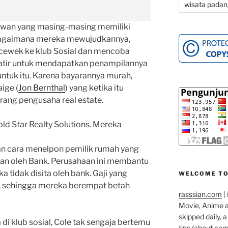
wisata padan
kawan yang masing-masing memiliki
 bagaimana mereka mewujudkannya,
cewek ke klub Sosial dan mencoba
atir untuk mendapatkan penampilannya
untuk itu. Karena bayarannya murah,
ige (
Jon Bernthal
) yang ketika itu
eorang pengusaha real estate.
ld Star Realty Solutions. Mereka
n cara menelpon pemilik rumah yang
n oleh Bank. Perusahaan ini membantu
 tidak disita oleh bank. Gaji yang
WELCOME TO
r, sehingga mereka berempat betah
rasssian.com
| 
Movie, Anime an
skipped daily, 
 di klub sosial, Cole tak sengaja bertemu
tips (about co