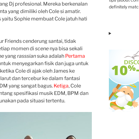
ng Dj profesional. Mereka berkenalan
definitely match
ta yang dimiliki oleh Cole si amatir.
yaitu Sophie membuat Cole jatuh hati
our Friends cenderung santai, tidak
Setiap momen di
scene
nya bisa sekali
ne
yang
rasssian
suka adalah
Pertama
untuk menyegarkan fisik dan juga untuk
, ketika Cole di ajak oleh James ke
larut dan tercebur ke dalam fantasi
EDM yang sangat bagus.
Ketiga
, Cole
ntang spesifikasi musik EDM, BPM dan
nakan pada situasi tertentu.