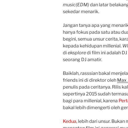
music(EDM)
dan latar belakang 
sekedar menarik.
Jangan tanya apa yang menarik d
hanya fokus pada satu atau du
begini, semua unsur cerita, ka
kepada kehidupan millenial.
Wh
di
eksplore
di film ini adalah D
seorang DJ amatir.
Baiklah,
rasssian
bakal menjela
friends ini di direktor oleh
Max 
penulis pada ceritanya. Rilis k
sepertinya 2015 sudah termasuk
bagi para millenial, karena
Per
bakal lebih dimengerti oleh gen
Kedua
, lebih dari unsur. Buka