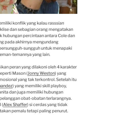
emiliki konflik yang kalau
rasssian
klise dan sebagian orang mengatakan
flik hubungan percintaan antara Cole dan
ang pada akhirnya mengundang
bersungguh-sungguh untuk menapaki
teman-temannya yang lain.
an peran yang dilakoni oleh 4 karakter
Seperti Mason (
Jonny Weston
) yang
osional yang tak terkontrol. Setelah itu
rnandez
) yang memiliki skill playboy,
ita dan juga memiliki hubungan
pelanggan obat-obatan terlarangnya.
 (
Alex Shaffer
) si cerdas yang tidak
atakan pemalu tetapi paling penurut.