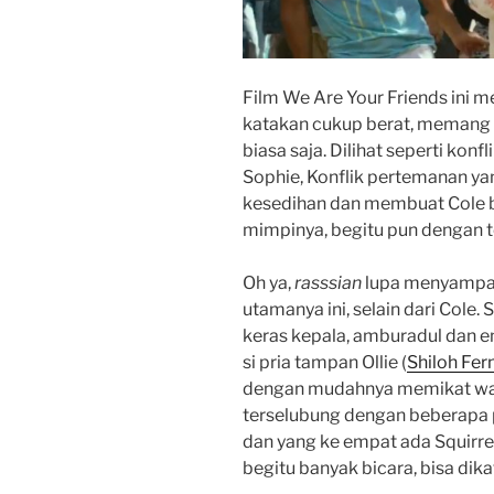
Film We Are Your Friends ini m
katakan cukup berat, memang 
biasa saja. Dilihat seperti kon
Sophie, Konflik pertemanan y
kesedihan dan membuat Cole 
mimpinya, begitu pun dengan 
Oh ya,
rasssian
lupa menyampaik
utamanya ini, selain dari Cole. 
keras kepala, amburadul dan em
si pria tampan Ollie (
Shiloh Fe
dengan mudahnya memikat wan
terselubung dengan beberapa 
dan yang ke empat ada Squirrel
begitu banyak bicara, bisa dik